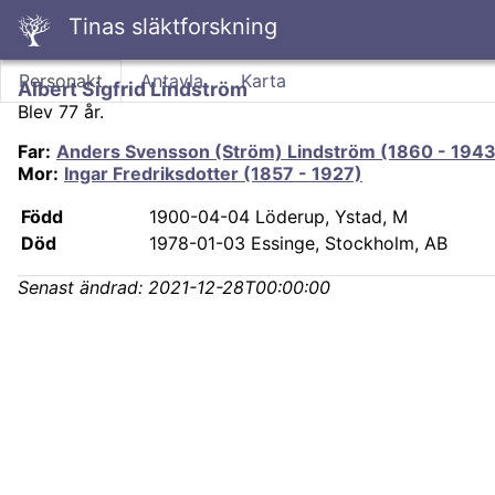
Tinas släktforskning
Personakt
Antavla
Karta
Albert Sigfrid Lindström
Blev 77 år.
Far
:
Anders Svensson (Ström) Lindström (1860 - 1943
Mor
:
Ingar Fredriksdotter (1857 - 1927)
Född
1900-04-04
Löderup, Ystad, M
Död
1978-01-03
Essinge, Stockholm, AB
Senast ändrad:
2021-12-28T00:00:00