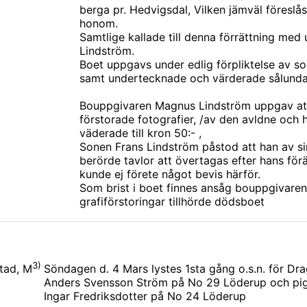
berga pr. Hedvigsdal, Vilken jämväl föresl
honom.
Samtlige kallade till denna förrättning med
Lindström.
Boet uppgavs under edlig förpliktelse av 
samt undertecknade och värderade sålunda
Bouppgivaren Magnus Lindström uppgav att
förstorade fotografier, /av den avldne och 
väderade till kron 50:- ,
Sonen Frans Lindström påstod att han av sin
berörde tavlor att övertagas efter hans för
kunde ej förete något bevis härför.
Som brist i boet finnes ansåg bouppgivaren
grafiförstoringar tillhörde dödsboet
3)
Söndagen d. 4 Mars lystes 1sta gång o.s.n. för Dr
tad, M
Anders Svensson Ström på No 29 Löderup och pi
Ingar Fredriksdotter på No 24 Löderup