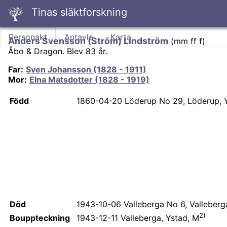
Tinas släktforskning
Personakt
Antavla
Karta
Anders Svensson (Ström) Lindström
(
mm ff f
)
Åbo & Dragon.
Blev 83 år.
Far
:
Sven Johansson (1828 - 1911)
Mor
:
Elna Matsdotter (1828 - 1919)
Född
1860-04-20
Löderup No 29, Löderup, 
Död
1943-10-06
Valleberga No 6, Valleberg
2)
Bouppteckning
1943-12-11
Valleberga, Ystad, M