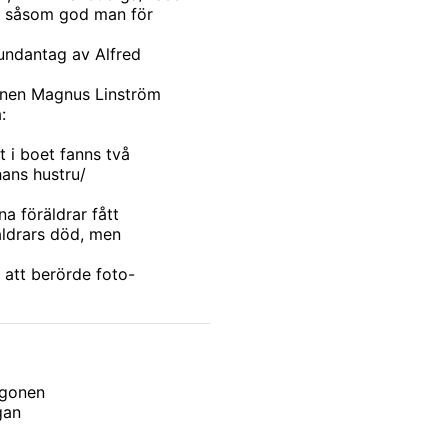
ås såsom god man för
 undantag av Alfred
sonen Magnus Linström
:
 i boet fanns två
hans hustru/
a föräldrar fått
äldrars död, men
 att berörde foto-
agonen
gan