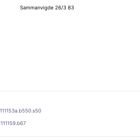
Sammanvigde 26/3 83
111153a.b550.s50
v111159.b67