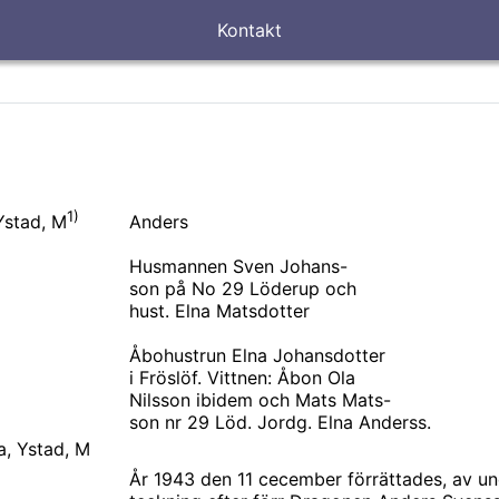
Kontakt
1)
Anders
Ystad, M
Husmannen Sven Johans-
son på No 29 Löderup och
hust. Elna Matsdotter
Åbohustrun Elna Johansdotter
i Fröslöf. Vittnen: Åbon Ola
Nilsson ibidem och Mats Mats-
son nr 29 Löd. Jordg. Elna Anderss.
a, Ystad, M
År 1943 den 11 cecember förrättades, av 