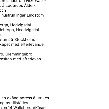
son Lindström Nr.6 Walle-
et å Löderups Ålder-
och
a hustrun Ingar Lindstöm
erga, Hedvigsdal.
leberga, Heedvigsdal.
.
atan 55 Stockholm.
skapet med efterlevande
orp, Glemmingebro.
tenskap med efterlevan-
r en okänd adress å utrikes
ng av tillstädes-
 nr.14 Walleberga/Kåse-