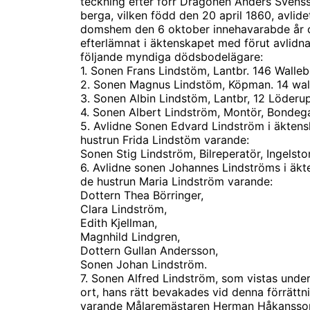
teckning efter förr Dragonen Anders Svens
berga, vilken född den 20 april 1860, avlid
domshem den 6 oktober innehavarabde år 
efterlämnat i äktenskapet med förut avlidn
följande myndiga dödsbodelägare:
1. Sonen Frans Lindstöm, Lantbr. 146 Walleb
2. Sonen Magnus Lindstöm, Köpman. 14 wal
3. Sonen Albin Lindstöm, Lantbr, 12 Löderup
4. Sonen Albert Lindström, Montör, Bondeg
5. Avlidne Sonen Edvard Lindström i äkten
hustrun Frida Lindstöm varande:
Sonen Stig Lindström, Bilreperatör, Ingelst
6. Avlidne sonen Johannes Lindströms i äk
de hustrun Maria Lindström varande:
Dottern Thea Börringer,
Clara Lindström,
Edith Kjellman,
Magnhild Lindgren,
Dottern Gullan Andersson,
Sonen Johan Lindström.
7. Sonen Alfred Lindström, som vistas unde
ort, hans rätt bevakades vid denna förrättni
varande Målaremästaren Herman Håkansson,