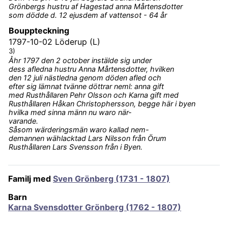
Grönbergs hustru af Hagestad anna Mårtensdotter
som dödde d. 12 ejusdem af vattensot - 64 år
Bouppteckning
1797-10-02
Löderup (L)
3)
Åhr 1797 den 2 october instälde sig under
dess afledna hustru Anna Mårtensdotter, hvilken
den 12 juli nästledna genom döden afled och
efter sig lämnat tvänne döttrar neml: anna gift
med Rusthållaren Pehr Olsson och Karna gift med
Rusthållaren Håkan Christophersson, begge här i byen
hvilka med sinna männ nu waro när-
varande.
Såsom wärderingsmän waro kallad nem-
demannen wählacktad Lars Nilsson från Örum
Rusthållaren Lars Svensson från i Byen.
Familj med
Sven Grönberg (1731 - 1807)
Barn
Karna Svensdotter Grönberg (1762 - 1807)