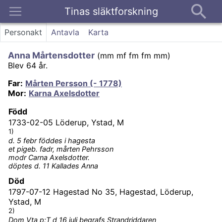
Tinas släktforskning
Kontakt
Personakt
Antavla
Karta
Anna Mårtensdotter
(
mm mf fm fm mm
)
Blev 64 år.
Far
:
Mårten Persson (- 1778)
Mor
:
Karna Axelsdotter
Född
1733-02-05
Löderup, Ystad, M
1)
d. 5 febr föddes i hagesta
et pigeb. fadr, mårten Pehrsson
modr Carna Axelsdotter.
döptes d. 11 Kallades Anna
Död
1797-07-12
Hagestad No 35, Hagestad, Löderup,
Ystad, M
2)
Dom Vta p:T d 16 juli begrafs Strandriddaren