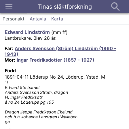
Tinas släktforskning
Kontakt
Personakt
Antavla
Karta
Edward Lindström
(
mm ff
)
Lantbrukare.
Blev 28 år.
Far
:
Anders Svensson (Ström) Lindström (1860 -
1943)
Mor
:
Ingar Fredriksdotter (1857 - 1927)
Född
1891-04-11
Löderup No 24, Löderup, Ystad, M
1)
Edvard 5te barnet
Anders Svensson Ström, dragon
H. Ingar Fredriksdtr
å no 24 Löderups pg 105
Dragon Jeppa Fredriksson Ekelund
och h.h Johanna Landgren i Walleber-
ga