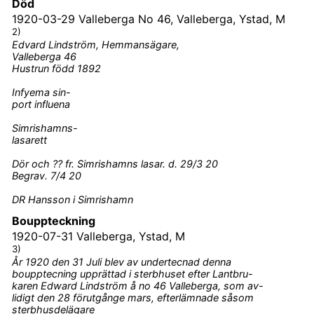
Död
1920-03-29
Valleberga No 46, Valleberga, Ystad, M
2)
Edvard Lindström, Hemmansägare,
Valleberga 46
Hustrun född 1892
Infyema sin-
port influena
Simrishamns-
lasarett
Dör och ?? fr. Simrishamns lasar. d. 29/3 20
Begrav. 7/4 20
DR Hansson i Simrishamn
Bouppteckning
1920-07-31
Valleberga, Ystad, M
3)
År 1920 den 31 Juli blev av undertecnad denna
boupptecning upprättad i sterbhuset efter Lantbru-
karen Edward Lindström å no 46 Valleberga, som av-
lidigt den 28 förutgånge mars, efterlämnade såsom
sterbhusdelägare