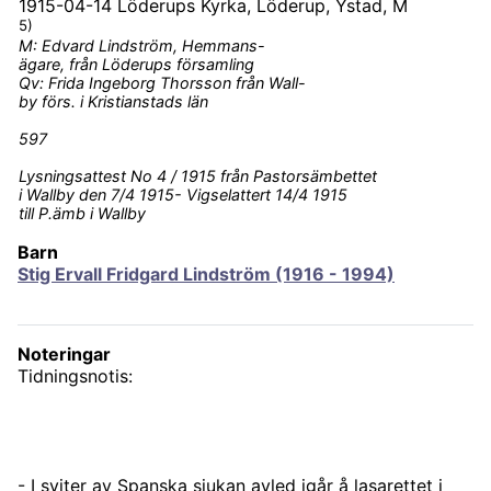
1915-04-14
Löderups Kyrka, Löderup, Ystad, M
5)
M: Edvard Lindström, Hemmans-
ägare, från Löderups församling
Qv: Frida Ingeborg Thorsson från Wall-
by förs. i Kristianstads län
597
Lysningsattest No 4 / 1915 från Pastorsämbettet
i Wallby den 7/4 1915- Vigselattert 14/4 1915
till P.ämb i Wallby
Barn
Stig Ervall Fridgard Lindström (1916 - 1994)
Noteringar
Tidningsnotis:
- I sviter av Spanska sjukan avled igår å lasarettet i