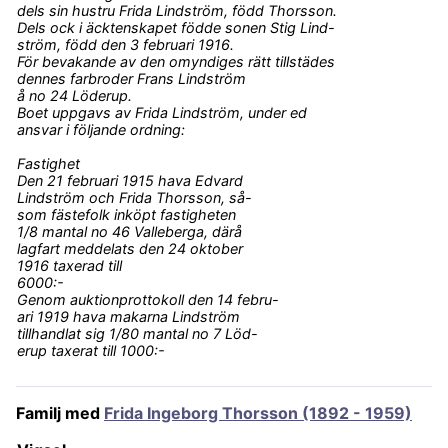
dels sin hustru Frida Lindström, född Thorsson.
Dels ock i äcktenskapet födde sonen Stig Lind-
ström, född den 3 februari 1916.
För bevakande av den omyndiges rätt tillstädes
dennes farbroder Frans Lindström
å no 24 Löderup.
Boet uppgavs av Frida Lindström, under ed
ansvar i följande ordning:
Fastighet
Den 21 februari 1915 hava Edvard
Lindström och Frida Thorsson, så-
som fästefolk inköpt fastigheten
1/8 mantal no 46 Valleberga, därå
lagfart meddelats den 24 oktober
1916 taxerad till
6000:-
Genom auktionprottokoll den 14 febru-
ari 1919 hava makarna Lindström
tillhandlat sig 1/80 mantal no 7 Löd-
erup taxerat till 1000:-
Familj med
Frida Ingeborg Thorsson (1892 - 1959)