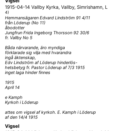
Vigsel
1915-04-14
Vallby Kyrka, Vallby, Simrishamn, L
4)
Hemmansägaren Edvard Lindström 91 4/11
från Löderup (No 11)
åbodotter
Jungfrun Frida Ingeborg Thorsson 92 30/6
fr. Vallby No 5
Båda närvarande, äro myndiga
förklarade sig vilja med hvarandra
ingå äktenskap,
Edv Lindström af Löderup hinderlös-
hetsbetyg fr. Pastor Löderup af 7/3 1915
inget laga hinder finnes
1915
April 14
e Kamph
Kyrkoh i Löderup
attes om vigsel af kyrkoh. E. Kamph i Löderup
af den 14/4 1915
Vigsel