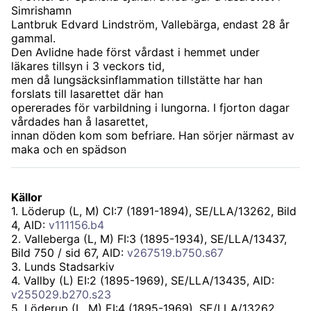
Simrishamn
Lantbruk Edvard Lindström, Vallebärga, endast 28 år
gammal.
Den Avlidne hade först vårdast i hemmet under
läkares tillsyn i 3 veckors tid,
men då lungsäcksinflammation tillstätte har han
forslats till lasarettet där han
opererades för varbildning i lungorna. I fjorton dagar
vårdades han å lasarettet,
innan döden kom som befriare. Han sörjer närmast av
maka och en spädson
Källor
1
.
Löderup (L, M) CI:7 (1891-1894), SE/LLA/13262
, Bild
4, AID:
v111156.b4
2
.
Valleberga (L, M) FI:3 (1895-1934), SE/LLA/13437
,
Bild 750 / sid 67, AID:
v267519.b750.s67
3
.
Lunds Stadsarkiv
4
.
Vallby (L) EI:2 (1895-1969), SE/LLA/13435
, AID:
v255029.b270.s23
5
.
Löderup (L, M) EI:4 (1895-1969), SE/LLA/13262
,