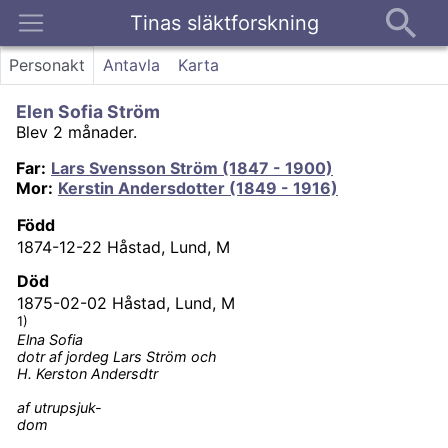
Tinas släktforskning
Kontakt
Personakt
Antavla
Karta
Elen Sofia Ström
Blev 2 månader.
Far
:
Lars Svensson Ström (1847 - 1900)
Mor
:
Kerstin Andersdotter (1849 - 1916)
Född
1874-12-22
Håstad, Lund, M
Död
1875-02-02
Håstad, Lund, M
1)
Elna Sofia
dotr af jordeg Lars Ström och
H. Kerston Andersdtr
af utrupsjuk-
dom