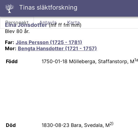
Tinas släktforskning
Personakt
Antavla
Karta
Elna Jönsdotter
(
mf ff fm mm
)
Blev 80 år.
Far
:
Jöns Persson (1725 - 1781)
Mor
:
Bengta Hansdotter (1721 - 1757)
1a
Född
1750-01-18
Mölleberga, Staffanstorp, M
2)
Död
1830-08-23
Bara, Svedala, M