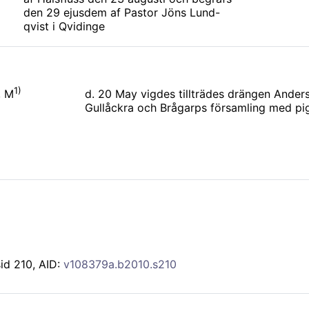
den 29 ejusdem af Pastor Jöns Lund-
qvist i Qvidinge
1)
d. 20 May vigdes tillträdes drängen Ander
, M
Gullåckra och Brågarps församling med pig
sid 210, AID:
v108379a.b2010.s210