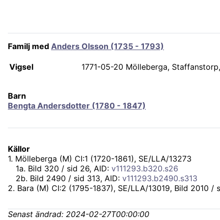
Familj med
Anders Olsson (1735 - 1793)
Vigsel
1771-05-20
Mölleberga, Staffanstorp
Barn
Bengta Andersdotter (1780 - 1847)
Källor
1
.
Mölleberga (M) CI:1 (1720-1861), SE/LLA/13273
1
a
.
Bild 320 / sid 26, AID:
v111293.b320.s26
2
b
.
Bild 2490 / sid 313, AID:
v111293.b2490.s313
2
.
Bara (M) CI:2 (1795-1837), SE/LLA/13019
, Bild 2010 / 
Senast ändrad:
2024-02-27T00:00:00