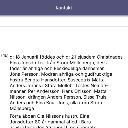
Kontakt
) 1b)
d: 18 Januarii föddes och d: 21 ejusdem Christnades
Elna Jönsdotter ifrån Stora Mölleberga, dess
fader är ährliga och Beskiedeliga danneman
Jöns Persson. Modren ährliga och gudfrucktiga
hustru Bengta Hansdotter. Susceptrix Mätta
Anders Jörans i Stora Mölleb: Testes Nemde-
mannen Per Andersson, Hans Ohlsson, Matts
Nilsson, drängen Anders Persson, Sissa Truls
Anders och Elna Knut Jöns, alla ifrån Stora
Mölleberga
Förra åboen Ola Nilssons hustru Elna
Jönsdotter 80 år gammal afled i Bara
af Halsfluss den 23 augusti och begrafs