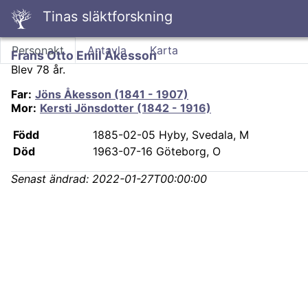
Tinas släktforskning
Personakt
Antavla
Karta
Frans Otto Emil Åkesson
Blev 78 år.
Far
:
Jöns Åkesson (1841 - 1907)
Mor
:
Kersti Jönsdotter (1842 - 1916)
Född
1885-02-05
Hyby, Svedala, M
Död
1963-07-16
Göteborg, O
Senast ändrad:
2022-01-27T00:00:00