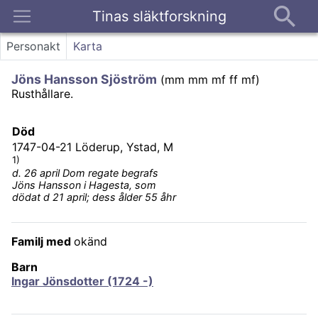
Tinas släktforskning
Kontakt
Personakt
Karta
Jöns Hansson Sjöström
(
mm mm mf ff mf
)
Rusthållare.
Död
1747-04-21
Löderup, Ystad, M
1)
d. 26 april Dom regate begrafs
Jöns Hansson i Hagesta, som
dödat d 21 april; dess ålder 55 åhr
Familj med
okänd
Barn
Ingar Jönsdotter (1724 -)