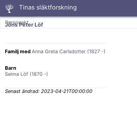
Tinas släktforskning
Personakt
Jöns Peter Löf
Familj med
Anna Greta Carlsdotter (1827 -)
Barn
Selma Löf (1870 -)
Senast ändrad:
2023-04-21T00:00:00