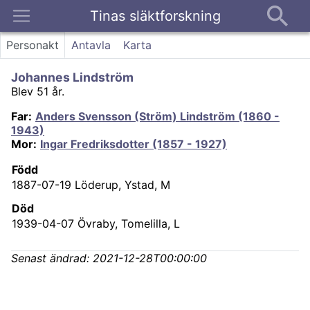
Tinas släktforskning
Kontakt
Personakt
Antavla
Karta
Johannes Lindström
Blev 51 år.
Far
:
Anders Svensson (Ström) Lindström (1860 -
1943)
Mor
:
Ingar Fredriksdotter (1857 - 1927)
Född
1887-07-19
Löderup, Ystad, M
Död
1939-04-07
Övraby, Tomelilla, L
Senast ändrad:
2021-12-28T00:00:00