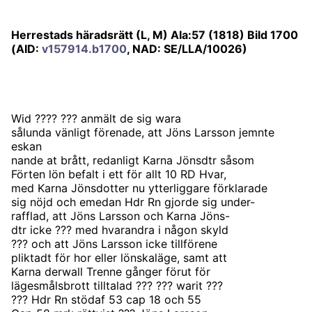
Herrestads häradsrätt (L, M) AIa:57 (1818) Bild 1700
(AID:
v157914.b1700
, NAD: SE/LLA/10026)
Wid ???? ??? anmält de sig wara
sålunda vänligt förenade, att Jöns Larsson jemnte
eskan
nande at brått, redanligt Karna Jönsdtr såsom
Förten lön befalt i ett för allt 10 RD Hvar,
med Karna Jönsdotter nu ytterliggare förklarade
sig nöjd och emedan Hdr Rn gjorde sig under-
rafflad, att Jöns Larsson och Karna Jöns-
dtr icke ??? med hvarandra i någon skyld
??? och att Jöns Larsson icke tillförene
pliktadt för hor eller lönskaläge, samt att
Karna derwall Trenne gånger förut för
lägesmålsbrott tilltalad ??? ??? warit ???
??? Hdr Rn stödaf 53 cap 18 och 55