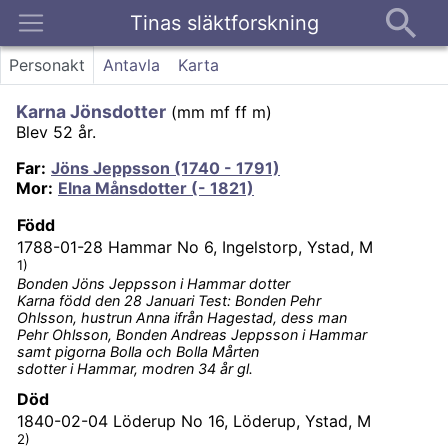
Tinas släktforskning
Kontakt
Personakt
Antavla
Karta
Karna Jönsdotter
(
mm mf ff m
)
Blev 52 år.
Far
:
Jöns Jeppsson (1740 - 1791)
Mor
:
Elna Månsdotter (- 1821)
Född
1788-01-28
Hammar No 6, Ingelstorp, Ystad, M
1)
Bonden Jöns Jeppsson i Hammar dotter
Karna född den 28 Januari Test: Bonden Pehr
Ohlsson, hustrun Anna ifrån Hagestad, dess man
Pehr Ohlsson, Bonden Andreas Jeppsson i Hammar
samt pigorna Bolla och Bolla Mårten
sdotter i Hammar, modren 34 år gl.
Död
1840-02-04
Löderup No 16, Löderup, Ystad, M
2)