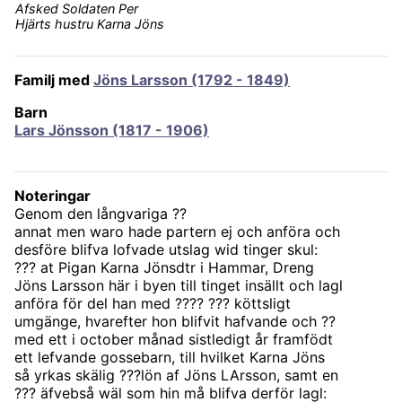
Afsked Soldaten Per
Hjärts hustru Karna Jöns
Familj med
Jöns Larsson (1792 - 1849)
Barn
Lars Jönsson (1817 - 1906)
Noteringar
Genom den långvariga ??
annat men waro hade partern ej och anföra och
desföre blifva lofvade utslag wid tinger skul:
??? at Pigan Karna Jönsdtr i Hammar, Dreng
Jöns Larsson här i byen till tinget insällt och lagl
anföra för del han med ???? ??? köttsligt
umgänge, hvarefter hon blifvit hafvande och ??
med ett i october månad sistledigt år framfödt
ett lefvande gossebarn, till hvilket Karna Jöns
så yrkas skälig ???lön af Jöns LArsson, samt en
??? äfvebså wäl som hin må blifva derför lagl: