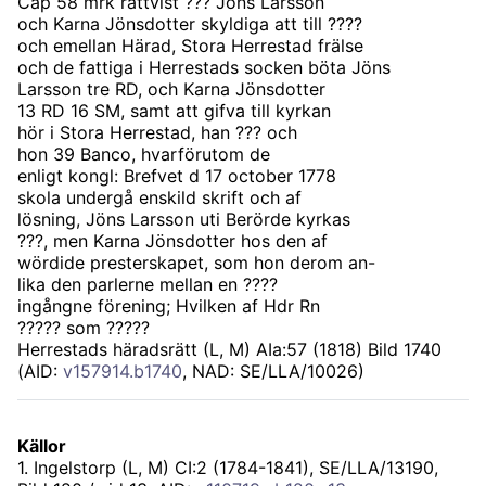
Cap 58 mrk rättvist ??? Jöns Larsson
och Karna Jönsdotter skyldiga att till ????
och emellan Härad, Stora Herrestad frälse
och de fattiga i Herrestads socken böta Jöns
Larsson tre RD, och Karna Jönsdotter
13 RD 16 SM, samt att gifva till kyrkan
hör i Stora Herrestad, han ??? och
hon 39 Banco, hvarförutom de
enligt kongl: Brefvet d 17 october 1778
skola undergå enskild skrift och af
lösning, Jöns Larsson uti Berörde kyrkas
???, men Karna Jönsdotter hos den af
wördide presterskapet, som hon derom an-
lika den parlerne mellan en ????
ingångne förening; Hvilken af Hdr Rn
????? som ?????
Herrestads häradsrätt (L, M) AIa:57 (1818) Bild 1740
(AID:
v157914.b1740
, NAD: SE/LLA/10026)
Källor
1
.
Ingelstorp (L, M) CI:2 (1784-1841), SE/LLA/13190
,