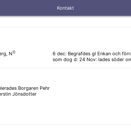
Kontakt
1)
6 dec: Begrafdes gl Enkan och förra
erg, N
som dog d: 24 Nov: lades söder om
ulerades Borgaren Pehr
rstin Jönsdotter