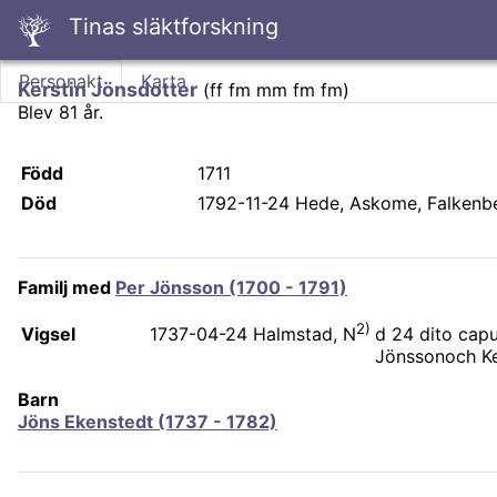
Tinas släktforskning
Personakt
Karta
Kerstin Jönsdotter
(
ff fm mm fm fm
)
Blev 81 år.
Född
1711
Död
1792-11-24
Hede, Askome, Falkenb
Familj med
Per Jönsson (1700 - 1791)
2)
Vigsel
d 24 dito cap
1737-04-24
Halmstad, N
Jönssonoch Ke
Barn
Jöns Ekenstedt (1737 - 1782)