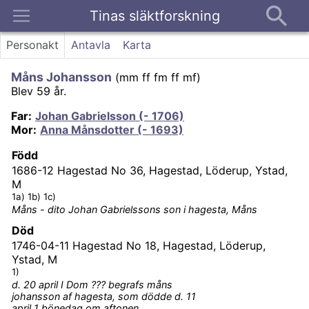
Tinas släktforskning
Kontakt
Personakt
Antavla
Karta
Måns Johansson
(
mm ff fm ff mf
)
Blev 59 år.
Far
:
Johan Gabrielsson (- 1706)
Mor
:
Anna Månsdotter (- 1693)
Född
1686-12
Hagestad No 36, Hagestad, Löderup, Ystad,
M
1a) 1b) 1c)
Måns - dito Johan Gabrielssons son i hagesta, Måns
Död
1746-04-11
Hagestad No 18, Hagestad, Löderup,
Ystad, M
1)
d. 20 april I Dom ??? begrafs måns
johansson af hagesta, som dödde d. 11
april 1 bönedag om aftonen