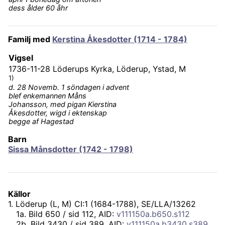
dess ålder 60 åhr
Familj med
Kerstina Åkesdotter (1714 - 1784)
Vigsel
1736-11-28
Löderups Kyrka, Löderup, Ystad, M
1)
d. 28 Novemb. 1 söndagen i advent
blef enkemannen Måns
Johansson, med pigan Kierstina
Åkesdotter, wigd i ektenskap
begge af Hagestad
Barn
Sissa Månsdotter (1742 - 1798)
Källor
1
.
Löderup (L, M) CI:1 (1684-1788), SE/LLA/13262
1
a
.
Bild 650 / sid 112, AID:
v111150a.b650.s112
2
b
.
Bild 3430 / sid 389, AID:
v111150a.b3430.s389