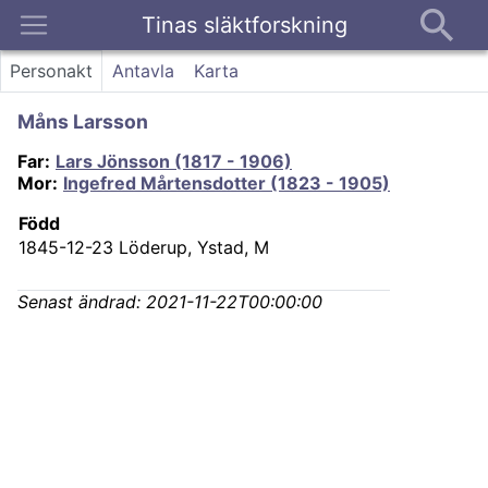
Tinas släktforskning
Kontakt
Personakt
Antavla
Karta
Måns Larsson
Far
:
Lars Jönsson (1817 - 1906)
Mor
:
Ingefred Mårtensdotter (1823 - 1905)
Född
1845-12-23
Löderup, Ystad, M
Senast ändrad:
2021-11-22T00:00:00