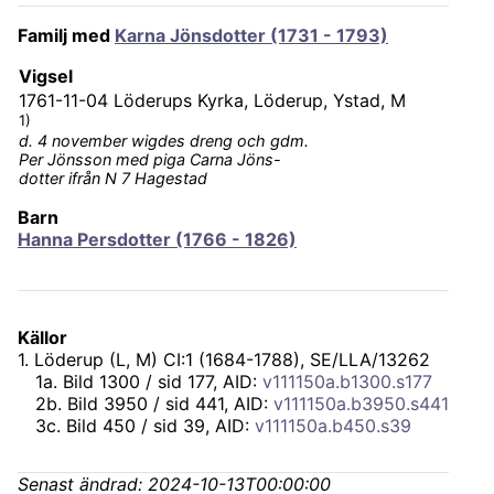
Familj med
Karna Jönsdotter (1731 - 1793)
Vigsel
1761-11-04
Löderups Kyrka, Löderup, Ystad, M
1)
d. 4 november wigdes dreng och gdm.
Per Jönsson med piga Carna Jöns-
dotter ifrån N 7 Hagestad
Barn
Hanna Persdotter (1766 - 1826)
Källor
1
.
Löderup (L, M) CI:1 (1684-1788), SE/LLA/13262
1
a
.
Bild 1300 / sid 177, AID:
v111150a.b1300.s177
2
b
.
Bild 3950 / sid 441, AID:
v111150a.b3950.s441
3
c
.
Bild 450 / sid 39, AID:
v111150a.b450.s39
Senast ändrad:
2024-10-13T00:00:00