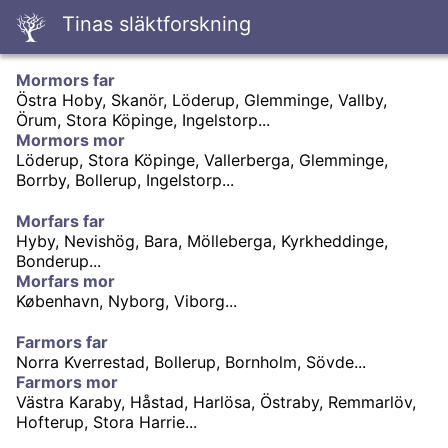
Tinas släktforskning
Mormors far
Östra Hoby, Skanör, Löderup, Glemminge, Vallby,
Örum, Stora Köpinge, Ingelstorp...
Mormors mor
Löderup, Stora Köpinge, Vallerberga, Glemminge,
Borrby, Bollerup, Ingelstorp...
Morfars far
Hyby, Nevishög, Bara, Mölleberga, Kyrkheddinge,
Bonderup...
Morfars mor
København, Nyborg, Viborg...
Farmors far
Norra Kverrestad, Bollerup, Bornholm, Sövde...
Farmors mor
Västra Karaby, Håstad, Harlösa, Östraby, Remmarlöv,
Hofterup, Stora Harrie...