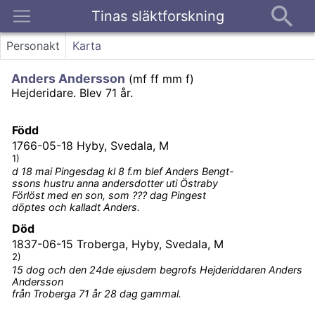
Tinas släktforskning
Kontakt
Personakt
Karta
Anders Andersson
(
mf ff mm f
)
Hejderidare.
Blev 71 år.
Född
1766-05-18
Hyby, Svedala, M
1)
d 18 mai Pingesdag kl 8 f.m blef Anders Bengt-
ssons hustru anna andersdotter uti Östraby
Förlöst med en son, som ??? dag Pingest
döptes och kalladt Anders.
Död
1837-06-15
Troberga, Hyby, Svedala, M
2)
15 dog och den 24de ejusdem begrofs Hejderiddaren Anders
Andersson
från Troberga 71 år 28 dag gammal.