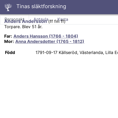
Tinas släktforskning
Personakt
Antavla
Karta
Anders Andersson
(
ff fm ff
)
Torpare.
Blev 51 år.
Far
:
Anders Hansson (1766 - 1804)
Mor
:
Anna Andersdotter (1765 - 1812)
Född
1791-09-17
Källseröd, Västerlanda, Lilla E