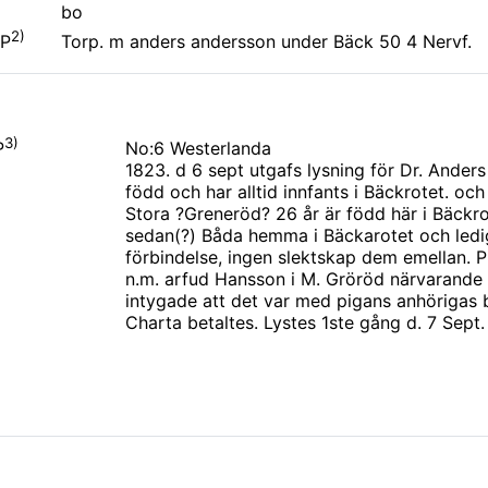
bo
2)
Torp. m anders andersson under Bäck 50 4 Nervf.
 P
3)
No:6 Westerlanda
P
1823. d 6 sept utgafs lysning för Dr. Ander
född och har alltid innfants i Bäckrotet. och
Stora ?Greneröd? 26 år är född här i Bäckrot
sedan(?) Båda hemma i Bäckarotet och ledi
förbindelse, ingen slektskap dem emellan. P
n.m. arfud Hansson i M. Gröröd närvarande
intygade att det var med pigans anhörigas bi
Charta betaltes. Lystes 1ste gång d. 7 Sept