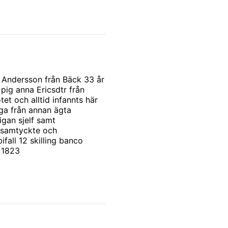
s Andersson från Bäck 33 år
 pig anna Ericsdtr från
et och alltid infannts här
ga från annan ägta
igan sjelf samt
 samtyckte och
fall 12 skilling banco
. 1823