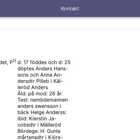
Kontakt
1)
d: 17 föddes och d: 25
det, P
döptes Anders Hans-
sons och Anna An-
dersdtr Pilleb i Käl-
leröd Anders
Åld: på mod: 26 år.
Test: nembdemannen
anders swensson i
bäck Helge Anderss:
ibid: Kierstin Ja-
cobsdtr i Mälleröd
Bördege: H: Gunla
mårtensdtr i Kiörs-