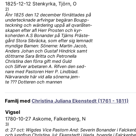
1825-12-12
Stenkyrka, Tjörn, O
2)
Åhr 1825 den 12 december förrättades på
undertecknade arfvingar begäran Boupp-
teckning och wärdering uppå all qvarlåten-
skapen efter afl Herr Prosten och kyr-
koherden A.S Bonander på Tjärns Präste-
gård Stora Sibräcka, som efter sig lemnadt
myndige Barnen: Sönerne: Martin Jacob,
Anders Johan och Gustaf Hindrick samt
döttrarne Sara Britta och Petronella
Christina den förra gift med Guld
och Silfver arbetaren A. Rifven den sed-
nare med Pastoren Herr P. Lindblad.
Närvarande här vid alla sönerna jem-
te ??? Dotteren och mannen
Familj med
Christina Juliana Ekenstedt (1761 - 1811)
Vigsel
1780-10-27
Askome, Falkenberg, N
3)
d: 27 oct: Wigdes Vice Pastorn And: Severin Bonander i Falcken
och jungfrun Christina Jul: Ekenstedt i Heda, boende i Falckenb