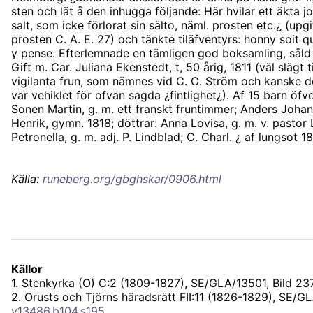
sten och lät å den inhugga följande: Här hvilar ett äkta j
salt, som icke förlorat sin sälto, näml. prosten etc.¿ (upgi
prosten C. A. E. 27) och tänkte tiläfventyrs: honny soit q
y pense. Efterlemnade en tämligen god boksamling, såld 
Gift m. Car. Juliana Ekenstedt, t, 50 årig, 1811 (väl slägt t
vigilanta frun, som nämnes vid C. C. Ström och kanske 
var vehiklet för ofvan sagda ¿fintlighet¿). Af 15 barn öfve
Sonen Martin, g. m. ett franskt fruntimmer; Anders Johan
Henrik, gymn. 1818; döttrar: Anna Lovisa, g. m. v. pastor L
Petronella, g. m. adj. P. Lindblad; C. Charl. ¿ af lungsot 1
Källa:
runeberg.org/gbghskar/0906.html
Källor
1
.
Stenkyrka (O) C:2 (1809-1827), SE/GLA/13501
, Bild 23
2
.
Orusts och Tjörns häradsrätt FII:11 (1826-1829), SE/G
v13486.b104.s195