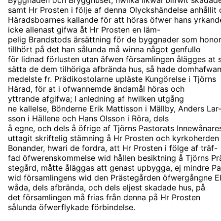
samt Hr Prosten i följe af denna Olyckshändelse anhållit
Häradsboarnes kallande för att höras öfwer hans yrkande
icke allenast gifwa åt Hr Prosten en läm-
pelig Brandstods ärsättning för de byggnader som hon
tillhört på det han sålunda må winna något genfullo
för lidnad förlusten utan äfwen församlingen ålägges at
sätta de dem tilhöriga afbrända hus, så hade domhafwa
medelste fr. Prädikostolarne upläste Kungörelse i Tjörns
Härad, för at i ofwannemde ändamål höras och
yttrande afgifwa; I anledning af hwilken utgång
ne kallelse, Bönderne Erik Mattisson i Mällby, Anders Lar
sson i Hällene och Hans Olsson i Röra, dels
å egne, och dels å öfrige af Tjörns Pastorats Innewånar
uttagit skriftelig stämning å Hr Prosten och kyrkoherden
Bonander, hwari de fordra, att Hr Prosten i fölge af träf-
fad öfwerenskommelse wid hållen besiktning å Tjörns Pr
stegård, måtte åläggas att genast upbygga, ej mindre Pa
wid församlingens wid den Prästegården öfwergångne E
wåda, dels afbrända, och dels eljest skadade hus, på
det församlingen må frias från denna på Hr Prosten
sålunda öfwerflykade förbindelse.