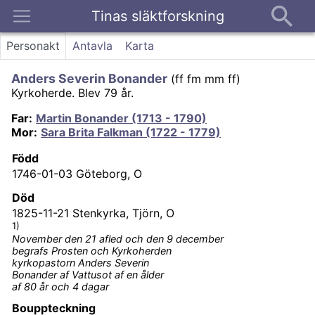
Tinas släktforskning
Kontakt
Personakt
Antavla
Karta
Anders Severin Bonander
(
ff fm mm ff
)
Kyrkoherde.
Blev 79 år.
Far
:
Martin Bonander (1713 - 1790)
Mor
:
Sara Brita Falkman (1722 - 1779)
Född
1746-01-03
Göteborg, O
Död
1825-11-21
Stenkyrka, Tjörn, O
1)
November den 21 afled och den 9 december
begrafs Prosten och Kyrkoherden
kyrkopastorn Anders Severin
Bonander af Vattusot af en ålder
af 80 år och 4 dagar
Bouppteckning