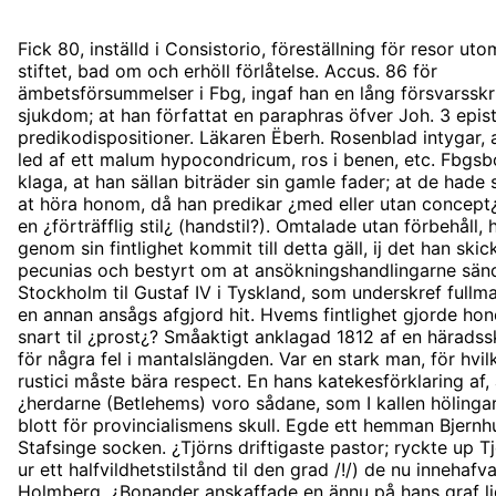
Fick 80, inställd i Consistorio, föreställning för resor uto
stiftet, bad om och erhöll förlåtelse. Accus. 86 för
ämbetsförsummelser i Fbg, ingaf han en lång försvarsskri
sjukdom; at han författat en paraphras öfver Joh. 3 epist
predikodispositioner. Läkaren Ëberh. Rosenblad intygar, 
led af ett malum hypocondricum, ros i benen, etc. Fbgs
klaga, at han sällan biträder sin gamle fader; at de hade 
at höra honom, då han predikar ¿med eller utan concept
en ¿förträfflig stil¿ (handstil?). Omtalade utan förbehåll,
genom sin fintlighet kommit till detta gäll, ij det han skic
pecunias och bestyrt om at ansökningshandlingarne sän
Stockholm til Gustaf IV i Tyskland, som underskref fullm
en annan ansågs afgjord hit. Hvems fintlighet gjorde ho
snart til ¿prost¿? Småaktigt anklagad 1812 af en häradss
för några fel i mantalslängden. Var en stark man, för hvil
rustici måste bära respect. En hans katekesförklaring af, 
¿herdarne (Betlehems) voro sådane, som I kallen hölingar¿
blott för provincialismens skull. Egde ett hemman Bjernhu
Stafsinge socken. ¿Tjörns driftigaste pastor; ryckte up 
ur ett halfvildhetstilstånd til den grad /!/) de nu innehafv
Holmberg. ¿Bonander anskaffade en ännu på hans graf l