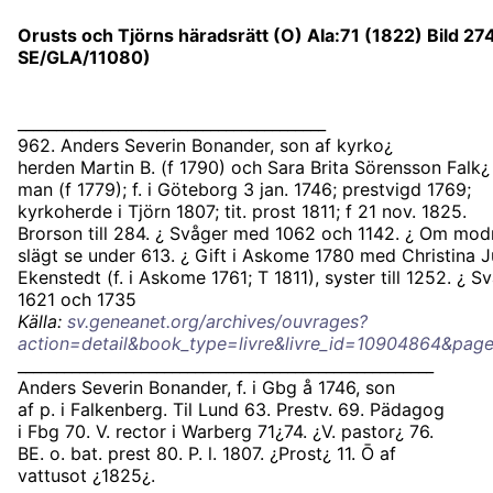
Orusts och Tjörns häradsrätt (O) AIa:71 (1822) Bild 27
SE/GLA/11080)
________________________________________
962. Anders Severin Bonander, son af kyrko¿
herden Martin B. (f 1790) och Sara Brita Sörensson Falk¿
man (f 1779); f. i Göteborg 3 jan. 1746; prestvigd 1769;
kyrkoherde i Tjörn 1807; tit. prost 1811; f 21 nov. 1825.
Brorson till 284. ¿ Svåger med 1062 och 1142. ¿ Om mod
slägt se under 613. ¿ Gift i Askome 1780 med Christina J
Ekenstedt (f. i Askome 1761; T 1811), syster till 1252. ¿ S
1621 och 1735
Källa:
sv.geneanet.org/archives/ouvrages?
action=detail&book_type=livre&livre_id=10904864&p
______________________________________________________
Anders Severin Bonander, f. i Gbg å 1746, son
af p. i Falkenberg. Til Lund 63. Prestv. 69. Pädagog
i Fbg 70. V. rector i Warberg 71¿74. ¿V. pastor¿ 76.
BE. o. bat. prest 80. P. l. 1807. ¿Prost¿ 11. Ō af
vattusot ¿1825¿.