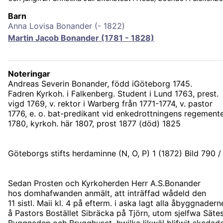
Barn
Anna Lovisa Bonander (- 1822)
Martin Jacob Bonander (1781 - 1828)
Noteringar
Andreas Severin Bonander, född iGöteborg 1745.
Fadren Kyrkoh. i Falkenberg. Student i Lund 1763, prest.
vigd 1769, v. rektor i Warberg från 1771-1774, v. pastor
1776, e. o. bat-predikant vid enkedrottningens regement
1780, kyrkoh. här 1807, prost 1877 (död) 1825
Göteborgs stifts herdaminne (N, O, P) 1 (1872) Bild 790 /
Sedan Prosten och Kyrkoherden Herr A.S.Bonander
hos domhafwanden anmält, att inträffad wådeld den
11 sistl. Maii kl. 4 på efterm. i aska lagt alla åbyggnadern
å Pastors Bostället Sibräcka på Tjörn, utom sjelfwa Säte
Byggnaden och Brygghuset, hwilka likwäl blifwit skadade