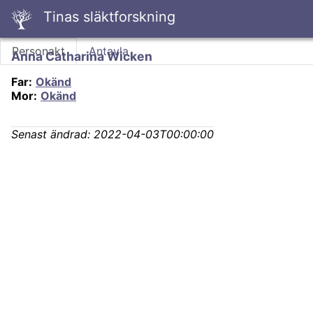
Tinas släktforskning
Personakt
Antavla
Anna Catharina Wicken
Far
:
Okänd
Mor
:
Okänd
Senast ändrad:
2022-04-03T00:00:00