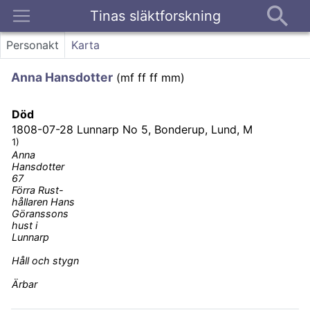
Tinas släktforskning
Kontakt
Personakt
Karta
Anna Hansdotter
(
mf ff ff mm
)
Död
1808-07-28
Lunnarp No 5, Bonderup, Lund, M
1)
Anna
Hansdotter
67
Förra Rust-
hållaren Hans
Göranssons
hust i
Lunnarp
Håll och stygn
Ärbar