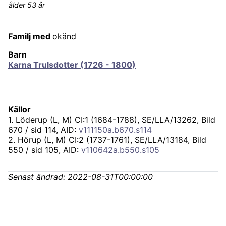
ålder 53 år
Familj med
okänd
Barn
Karna Trulsdotter (1726 - 1800)
Källor
1
.
Löderup (L, M) CI:1 (1684-1788), SE/LLA/13262
, Bild
670 / sid 114, AID:
v111150a.b670.s114
2
.
Hörup (L, M) CI:2 (1737-1761), SE/LLA/13184
, Bild
550 / sid 105, AID:
v110642a.b550.s105
Senast ändrad:
2022-08-31T00:00:00