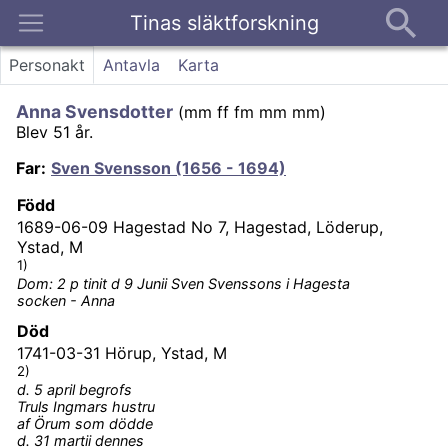
Tinas släktforskning
Kontakt
Personakt
Antavla
Karta
Anna Svensdotter
(
mm ff fm mm mm
)
Blev 51 år.
Far
:
Sven Svensson (1656 - 1694)
Född
1689-06-09
Hagestad No 7, Hagestad, Löderup,
Ystad, M
1)
Dom: 2 p tinit d 9 Junii Sven Svenssons i Hagesta
socken - Anna
Död
1741-03-31
Hörup, Ystad, M
2)
d. 5 april begrofs
Truls Ingmars hustru
af Örum som dödde
d. 31 martii dennes