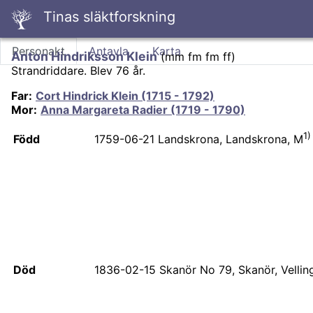
Tinas släktforskning
Personakt
Antavla
Karta
Anton Hindriksson Klein
(
mm fm fm ff
)
Strandriddare.
Blev 76 år.
Far
:
Cort Hindrick Klein (1715 - 1792)
Mor
:
Anna Margareta Radier (1719 - 1790)
1)
Född
1759-06-21
Landskrona, Landskrona, M
Död
1836-02-15
Skanör No 79, Skanör, Vellin