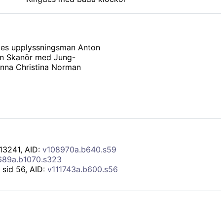
es upplyssningsman Anton
rån Skanör med Jung-
anna Christina Norman
/13241
, AID:
v108970a.b640.s59
689a.b1070.s323
/ sid 56, AID:
v111743a.b600.s56