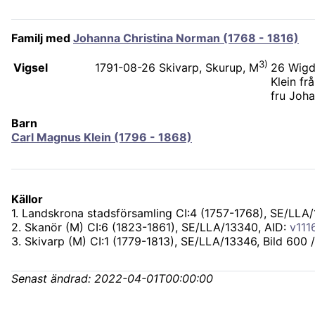
Familj med
Johanna Christina Norman (1768 - 1816)
3)
Vigsel
26 Wigd
1791-08-26
Skivarp, Skurup, M
Klein f
fru Joh
Barn
Carl Magnus Klein (1796 - 1868)
Källor
1
.
Landskrona stadsförsamling CI:4 (1757-1768), SE/LLA
2
.
Skanör (M) CI:6 (1823-1861), SE/LLA/13340
, AID:
v111
3
.
Skivarp (M) CI:1 (1779-1813), SE/LLA/13346
, Bild 600 
Senast ändrad:
2022-04-01T00:00:00