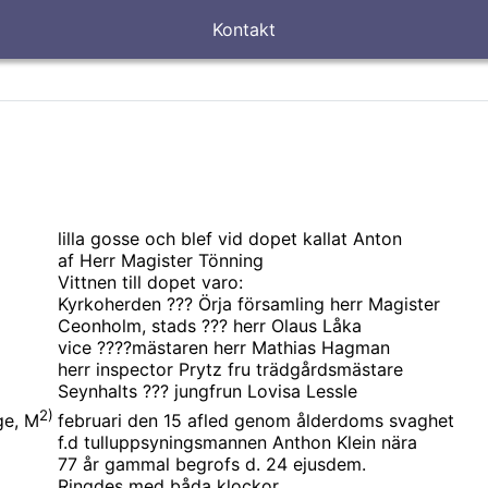
Kontakt
lilla gosse och blef vid dopet kallat Anton
af Herr Magister Tönning
Vittnen till dopet varo:
Kyrkoherden ??? Örja församling herr Magister
Ceonholm, stads ??? herr Olaus Låka
vice ????mästaren herr Mathias Hagman
herr inspector Prytz fru trädgårdsmästare
Seynhalts ??? jungfrun Lovisa Lessle
2)
februari den 15 afled genom ålderdoms svaghet
ge, M
f.d tulluppsyningsmannen Anthon Klein nära
77 år gammal begrofs d. 24 ejusdem.
Ringdes med båda klockor