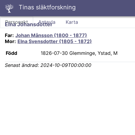
Tinas släktforskning
Personakt
Antavla
Karta
Elna Johansdotter
Far
:
Johan Månsson (1800 - 1877)
Mor
:
Elna Svensdotter (1805 - 1872)
Född
1826-07-30
Glemminge, Ystad, M
Senast ändrad:
2024-10-09T00:00:00