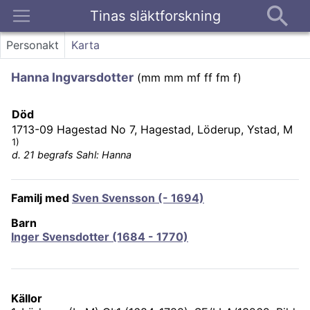
Tinas släktforskning
Kontakt
Personakt
Karta
Hanna Ingvarsdotter
(
mm mm mf ff fm f
)
Död
1713-09
Hagestad No 7, Hagestad, Löderup, Ystad, M
1)
d. 21 begrafs Sahl: Hanna
Familj med
Sven Svensson (- 1694)
Barn
Inger Svensdotter (1684 - 1770)
Källor