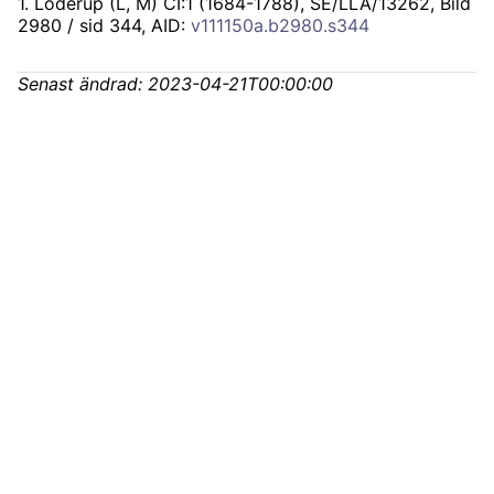
1
.
Löderup (L, M) CI:1 (1684-1788), SE/LLA/13262
, Bild
2980 / sid 344, AID:
v111150a.b2980.s344
Senast ändrad:
2023-04-21T00:00:00