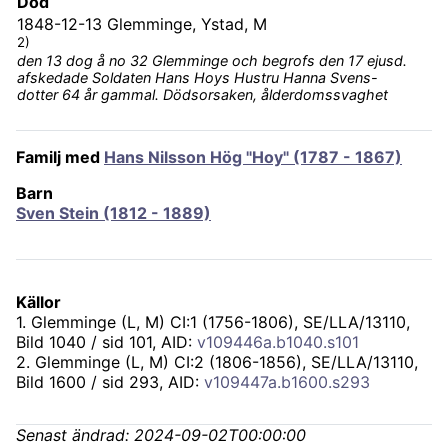
Död
1848-12-13
Glemminge, Ystad, M
2)
den 13 dog å no 32 Glemminge och begrofs den 17 ejusd.
afskedade Soldaten Hans Hoys Hustru Hanna Svens-
dotter 64 år gammal. Dödsorsaken, ålderdomssvaghet
Familj med
Hans Nilsson Hög "Hoy" (1787 - 1867)
Barn
Sven Stein (1812 - 1889)
Källor
1
.
Glemminge (L, M) CI:1 (1756-1806), SE/LLA/13110
,
Bild 1040 / sid 101, AID:
v109446a.b1040.s101
2
.
Glemminge (L, M) CI:2 (1806-1856), SE/LLA/13110
,
Bild 1600 / sid 293, AID:
v109447a.b1600.s293
Senast ändrad:
2024-09-02T00:00:00