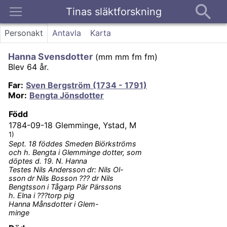
Tinas släktforskning
Kontakt
Personakt
Antavla
Karta
Hanna Svensdotter
(
mm mm fm fm
)
Blev 64 år.
Far
:
Sven Bergström (1734 - 1791)
Mor
:
Bengta Jönsdotter
Född
1784-09-18
Glemminge, Ystad, M
1)
Sept. 18 föddes Smeden Biörkströms
och h. Bengta i Glemminge dotter, som
döptes d. 19. N. Hanna
Testes Nils Andersson dr: Nils Ol-
sson dr Nils Bosson ??? dr Nils
Bengtsson i Tågarp Pär Pärssons
h. Elna i ???torp pig
Hanna Månsdotter i Glem-
minge