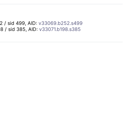
52 / sid 499, AID:
v33069.b252.s499
98 / sid 385, AID:
v33071.b198.s385