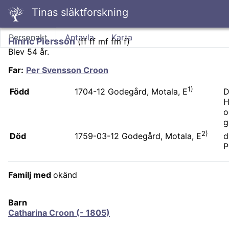
Tinas släktforskning
Personakt
Antavla
Karta
Hinric Piersson
(
ff ff mf fm f
)
Blev 54 år.
Far
:
Per Svensson Croon
1)
Född
D
1704-12
Godegård, Motala, E
H
o
g
2)
Död
d
1759-03-12
Godegård, Motala, E
P
Familj med
okänd
Barn
Catharina Croon (- 1805)