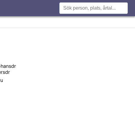
ohansdr
ersdr
ru