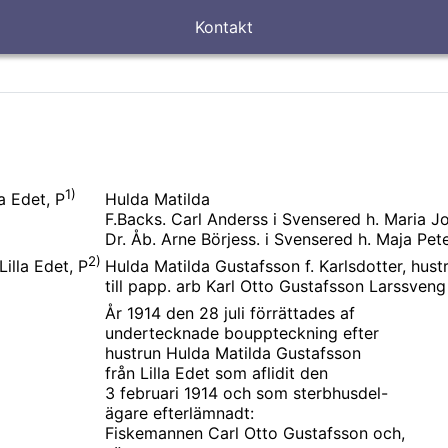
Kontakt
1)
Hulda Matilda
a Edet, P
F.Backs. Carl Anderss i Svensered h. Maria J
Dr. Åb. Arne Börjess. i Svensered h. Maja Pet
2)
Hulda Matilda Gustafsson f. Karlsdotter, hust
illa Edet, P
till papp. arb Karl Otto Gustafsson Larssveng
År 1914 den 28 juli förrättades af
undertecknade bouppteckning efter
hustrun Hulda Matilda Gustafsson
från Lilla Edet som aflidit den
3 februari 1914 och som sterbhusdel-
ägare efterlämnadt:
Fiskemannen Carl Otto Gustafsson och,