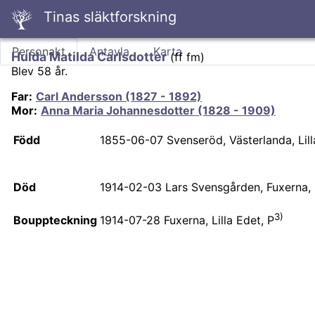
Tinas släktforskning
Personakt
Antavla
Karta
Hulda Matilda Carlsdotter
(
ff fm
)
Blev 58 år.
Far
:
Carl Andersson (1827 - 1892)
Mor
:
Anna Maria Johannesdotter (1828 - 1909)
Född
1855-06-07
Svenseröd, Västerlanda, Lill
Död
1914-02-03
Lars Svensgården, Fuxerna, L
3)
Bouppteckning
1914-07-28
Fuxerna, Lilla Edet, P