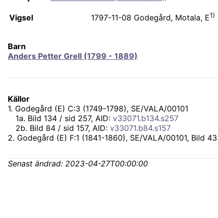
1)
Vigsel
1797-11-08
Godegård, Motala, E
Barn
Anders Petter Grell (1799 - 1889)
Källor
1
.
Godegård (E) C:3 (1749-1798), SE/VALA/00101
1
a
.
Bild 134 / sid 257, AID:
v33071.b134.s257
2
b
.
Bild 84 / sid 157, AID:
v33071.b84.s157
2
.
Godegård (E) F:1 (1841-1860), SE/VALA/00101
, Bild 43
Senast ändrad:
2023-04-27T00:00:00