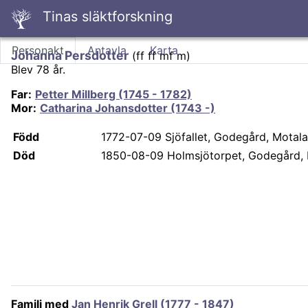
Tinas släktforskning
Personakt
Antavla
Karta
Johanna Persdotter
(
ff ff mf m
)
Blev 78 år.
Far
:
Petter Millberg (1745 - 1782)
Mor
:
Catharina Johansdotter (1743 -)
Född
1772-07-09
Sjöfallet, Godegård, Motala
Död
1850-08-09
Holmsjötorpet, Godegård, 
Familj med
Jan Henrik Grell (1777 - 1847)