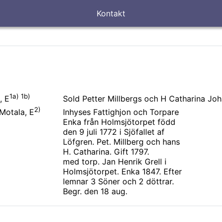
Kontakt
1a) 1b)
Sold Petter Millbergs och H Catharina Joha
, E
2)
Inhyses Fattighjon och Torpare
Motala, E
Enka från Holmsjötorpet född
den 9 juli 1772 i Sjöfallet af
Löfgren. Pet. Millberg och hans
H. Catharina. Gift 1797.
med torp. Jan Henrik Grell i
Holmsjötorpet. Enka 1847. Efter
lemnar 3 Söner och 2 döttrar.
Begr. den 18 aug.