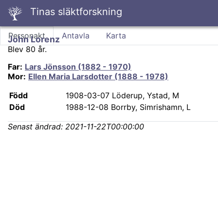
Tinas släktforskning
Personakt
Antavla
Karta
John Lorenz
Blev 80 år.
Far
:
Lars Jönsson (1882 - 1970)
Mor
:
Ellen Maria Larsdotter (1888 - 1978)
Född
1908-03-07
Löderup, Ystad, M
Död
1988-12-08
Borrby, Simrishamn, L
Senast ändrad:
2021-11-22T00:00:00