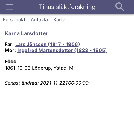
Tinas släktforskning
Kontakt
Personakt
Antavla
Karta
Karna Larsdotter
Far
:
Lars Jönsson (1817 - 1906)
Mor
:
Ingefred Mårtensdotter (1823 - 1905)
Född
1861-10-03
Löderup, Ystad, M
Senast ändrad:
2021-11-22T00:00:00