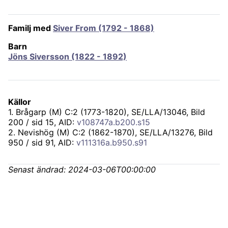
Familj med
Siver From (1792 - 1868)
Barn
Jöns Siversson (1822 - 1892)
Källor
1
.
Brågarp (M) C:2 (1773-1820), SE/LLA/13046
, Bild
200 / sid 15, AID:
v108747a.b200.s15
2
.
Nevishög (M) C:2 (1862-1870), SE/LLA/13276
, Bild
950 / sid 91, AID:
v111316a.b950.s91
Senast ändrad:
2024-03-06T00:00:00