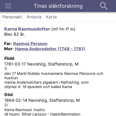
Tinas släktforskning
Kontakt
Personakt
Antavla
Karta
Karna Rasmusdotter
(
mf fm ff m
)
Blev 82 år.
Far
:
Rasmus Persson
Mor
:
Hanna Andersdotter (1748 - 1781)
Född
1781-03-17
Nevishög, Staffanstorp, M
1)
den 17 Martii föddes husmannens Rasmus Pärssons och
hustrun
Hanna Andersdotters pigabarn i Näfvishög, som
döptes d: 18 ejusdem och kallad Karna
Död
1864-02-14
Nevishög, Staffanstorp, M
2)
Karna Rasmusd. hustru
till Husm. Sifver Larsson - Halsinflammation