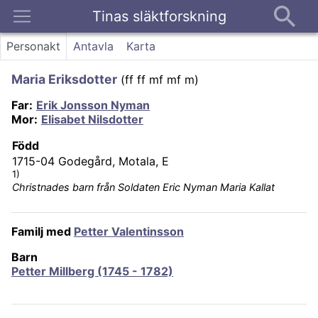
Tinas släktforskning
Kontakt
Personakt
Antavla
Karta
Maria Eriksdotter
(
ff ff mf mf m
)
Far
:
Erik Jonsson Nyman
Mor
:
Elisabet Nilsdotter
Född
1715-04
Godegård, Motala, E
1)
Christnades barn från Soldaten Eric Nyman Maria Kallat
Familj med
Petter Valentinsson
Barn
Petter Millberg (1745 - 1782)