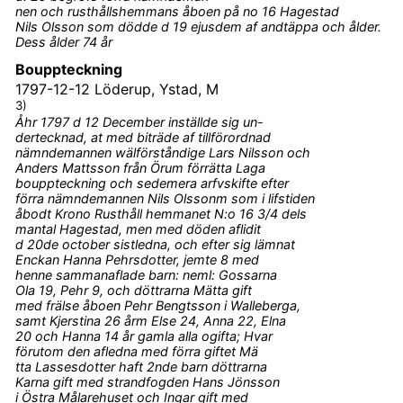
nen och rusthållshemmans åboen på no 16 Hagestad
Nils Olsson som dödde d 19 ejusdem af andtäppa och ålder.
Dess ålder 74 år
Bouppteckning
1797-12-12
Löderup, Ystad, M
3)
Åhr 1797 d 12 December inställde sig un-
dertecknad, at med biträde af tillförordnad
nämndemannen wälförståndige Lars Nilsson och
Anders Mattsson från Örum förrätta Laga
bouppteckning och sedemera arfvskifte efter
förra nämndemannen Nils Olssonm som i lifstiden
åbodt Krono Rusthåll hemmanet N:o 16 3/4 dels
mantal Hagestad, men med döden aflidit
d 20de october sistledna, och efter sig lämnat
Enckan Hanna Pehrsdotter, jemte 8 med
henne sammanaflade barn: neml: Gossarna
Ola 19, Pehr 9, och döttrarna Mätta gift
med frälse åboen Pehr Bengtsson i Walleberga,
samt Kjerstina 26 årm Else 24, Anna 22, Elna
20 och Hanna 14 år gamla alla ogifta; Hvar
förutom den afledna med förra giftet Mä
tta Lassesdotter haft 2nde barn döttrarna
Karna gift med strandfogden Hans Jönsson
i Östra Målarehuset och Ingar gift med