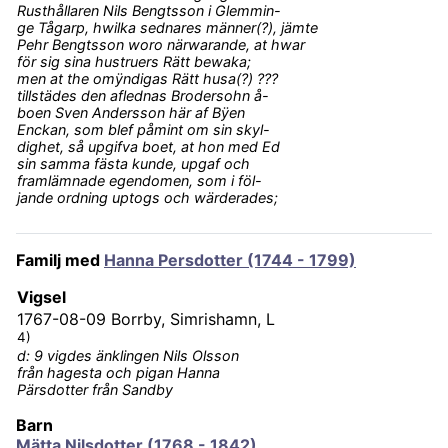
Rusthållaren Nils Bengtsson i Glemmin-
ge Tågarp, hwilka sednares männer(?), jämte
Pehr Bengtsson woro närwarande, at hwar
för sig sina hustruers Rätt bewaka;
men at the omÿndigas Rätt husa(?) ???
tillstädes den aflednas Brodersohn å-
boen Sven Andersson här af Bÿen
Enckan, som blef påmint om sin skyl-
dighet, så upgifva boet, at hon med Ed
sin samma fästa kunde, upgaf och
framlämnade egendomen, som i föl-
jande ordning uptogs och wärderades;
Familj med
Hanna Persdotter (1744 - 1799)
Vigsel
1767-08-09
Borrby, Simrishamn, L
4)
d: 9 vigdes änklingen Nils Olsson
från hagesta och pigan Hanna
Pärsdotter från Sandby
Barn
Mätta Nilsdotter (1768 - 1842)