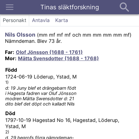
Tinas släktforskning
Kontakt
Personakt
Antavla
Karta
Nils Olsson
(
mm mf mf mf och mm mm mm mm mf
)
Nämndeman.
Blev 73 år.
Far
:
Olof Jönsson (1688 - 1761)
Mor
:
Mätta Svensdotter (1688 - 1768)
Född
1724-06-19
Löderup, Ystad, M
1)
d: 19 Juny blef et drängebarn födt
i Hagesta fadren var Oluf Jönsson
modren Mätta Swensdotter d: 21
dito blef det döpt och kalladt Nils
Död
1797-10-19
Hagestad No 16, Hagestad, Löderup,
Ystad, M
2)
d. 29 begrofs förra nämndeman-