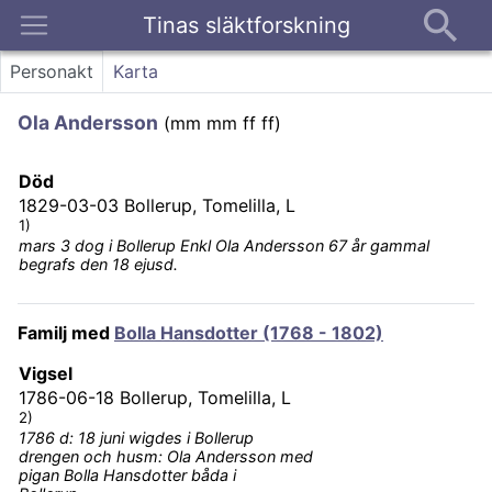
Tinas släktforskning
Kontakt
Personakt
Karta
Ola Andersson
(
mm mm ff ff
)
Död
1829-03-03
Bollerup, Tomelilla, L
1)
mars 3 dog i Bollerup Enkl Ola Andersson 67 år gammal
begrafs den 18 ejusd.
Familj med
Bolla Hansdotter (1768 - 1802)
Vigsel
1786-06-18
Bollerup, Tomelilla, L
2)
1786 d: 18 juni wigdes i Bollerup
drengen och husm: Ola Andersson med
pigan Bolla Hansdotter båda i