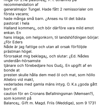
recommendation af
generalmajor Tungel. Hade fått 2 remissorialer om
första vacans;
hade många små barn. ¿Anses nu til det bästa
pastorat i hela
Halland kommen¿, och bör därföre vara mild emot
enkan. En
hans inlaga, om helgonkorn, til landshöfdingen börjar:
¿För Eders
Nåde är jag fattige och utan all orsak förföljde
prästman högel.
förorsakat mig beklaga¿, och slutar: ¿Ed. Nådes
underdån-hörsamste
tjänare och förebedjare hos Gud¿. En upgift af en
bonde at
presten skulle hålla dem med öl och mat, som höllo
Allebro vid makt,
vederlades med gamla mäns intyg. O. K.s ¿goda gått
bort uti
caution för en Cronans Befallningsman (Memsen?),
som kommit på
Balance¿. Gift m. Magd. Friis (Weddige), som 9 1731