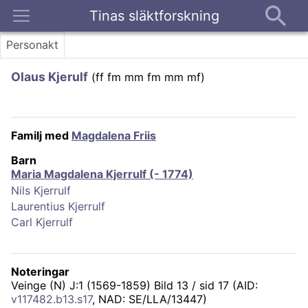
Tinas släktforskning
Kontakt
Personakt
Olaus Kjerulf
(
ff fm mm fm mm mf
)
Familj med
Magdalena Friis
Barn
Maria Magdalena Kjerrulf (- 1774)
Nils Kjerrulf
Laurentius Kjerrulf
Carl Kjerrulf
Noteringar
Veinge (N) J:1 (1569-1859) Bild 13 / sid 17 (AID:
v117482.b13.s17
, NAD: SE/LLA/13447)