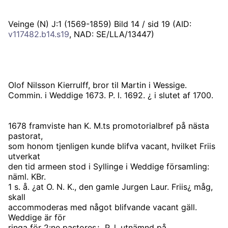
Veinge (N) J:1 (1569-1859) Bild 14 / sid 19 (AID:
v117482.b14.s19
, NAD: SE/LLA/13447)
Olof Nilsson Kierrulff, bror til Martin i Wessige.
Commin. i Weddige 1673. P. l. 1692. ¿ i slutet af 1700.
1678 framviste han K. M.ts promotorialbref på nästa
pastorat,
som honom tjenligen kunde blifva vacant, hvilket Friis
utverkat
den tid armeen stod i Syllinge i Weddige församling:
näml. KBr.
1 s. å. ¿at O. N. K., den gamle Jurgen Laur. Friis¿ måg,
skall
accommoderas med något blifvande vacant gäll.
Weddige är för
ringa för 2:ne pastores¿. P. l. utnämnd på