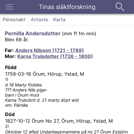
Tinas släktforskning
Kontakt
Personakt
Antavla
Karta
Pernilla Andersdotter
(
mm ff fm mm
)
Blev 68 år.
Far
:
Anders Nilsson (1721 - 1789)
Mor
:
Karna Trulsdotter (1726 - 1800)
Född
1759-03-18
Örum, Hörup, Ystad, M
1)
d 18 Marty föddes
??? Anders Nils pige-
barn i Örum mod
Karna Trulsdott d. 21 marty döpt wid
nm: Pärnilla
Död
1827-10-12
Örum No 27, Örum, Hörup, Ystad, M
2)
Oktober 12 afled Undantagsmannens på no 27 Örum Esbjörn