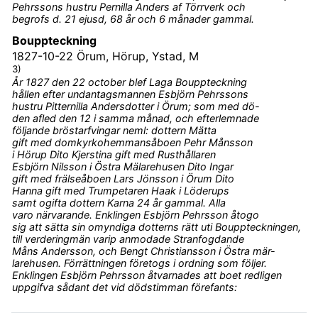
Pehrssons hustru Pernilla Anders af Törrverk och
begrofs d. 21 ejusd, 68 år och 6 månader gammal.
Bouppteckning
1827-10-22
Örum, Hörup, Ystad, M
3)
År 1827 den 22 october blef Laga Bouppteckning
hållen efter undantagsmannen Esbjörn Pehrssons
hustru Pitternilla Andersdotter i Örum; som med dö-
den afled den 12 i samma månad, och efterlemnade
följande bröstarfvingar neml: dottern Mätta
gift med domkyrkohemmansåboen Pehr Månsson
i Hörup Dito Kjerstina gift med Rusthållaren
Esbjörn Nilsson i Östra Mälarehusen Dito Ingar
gift med frälseåboen Lars Jönsson i Örum Dito
Hanna gift med Trumpetaren Haak i Löderups
samt ogifta dottern Karna 24 år gammal. Alla
varo närvarande. Enklingen Esbjörn Pehrsson åtogo
sig att sätta sin omyndiga dotterns rätt uti Bouppteckningen,
till verderingmän varip anmodade Stranfogdande
Måns Andersson, och Bengt Christiansson i Östra mär-
larehusen. Förrättningen företogs i ordning som följer.
Enklingen Esbjörn Pehrsson åtvarnades att boet redligen
uppgifva sådant det vid dödstimman förefants: