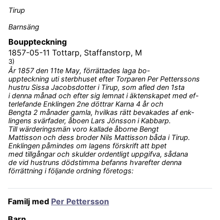
Tirup
Barnsäng
Bouppteckning
1857-05-11
Tottarp, Staffanstorp, M
3)
År 1857 den 11te May, förrättades laga bo-
uppteckning uti sterbhuset efter Torparen Per Petterssons
hustru Sissa Jacobsdotter i Tirup, som afled den 1sta
i denna månad och efter sig lemnat i äktenskapet med ef-
terlefande Enklingen 2ne döttrar Karna 4 år och
Bengta 2 månader gamla, hvilkas rätt bevakades af enk-
lingens svärfader, åboen Lars Jönsson i Kabbarp.
Till wärderingsmän voro kallade åborne Bengt
Mattisson och dess broder Nils Mattisson båda i Tirup.
Enklingen påmindes om lagens förskrift att bpet
med tillgångar och skulder ordentligt uppgifva, sådana
de vid hustruns dödstimma befanns hvarefter denna
förrättning i följande ordning företogs:
Familj med
Per Pettersson
Barn