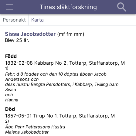
Tinas släktforskning
Kontakt
Personakt
Karta
Sissa Jacobsdotter
(
mf fm mm
)
Blev 25 år.
Född
1832-02-08
Kabbarp No 2, Tottarp, Staffanstorp, M
1)
Febr: d 8 föddes och den 10 döptes åboen Jacob
Anderssons och
dess hustru Bengta Persdotters, i Kabbarp, Tvilling barn
Sissa
och
Hanna
Död
1857-05-01
Tirup No 1, Tottarp, Staffanstorp, M
2)
Åbo Pehr Petterssons Hustru
Malena Jakobsdotter