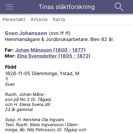
Tinas släktforskning
Kontakt
Personakt
Antavla
Karta
Sven Johansson
(
mm ff ff
)
Hemmansägare & Jordbruksarbetare.
Blev 82 år.
Far
:
Johan Månsson (1800 - 1877)
Mor
:
Elna Svensdotter (1805 - 1872)
Född
1828-11-05
Glemminge, Ystad, M
1)
Sven
Rusth. Johan Måns-
son på No 2 Gl. Tågarp
och H. Elena Svens.dtr
23 år gammal
Susp. H. Kerstena Ola Ingvars
Test. Rusth. Mats Ingvarsson i Glem-
minge, åb. Nils Pehrsson; Gl. Tågarp och