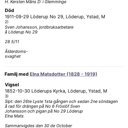
H. Kersten Måns D: i Glemminge
Död
1911-09-29
Löderup No 29, Löderup, Ystad, M
2)
Sven Johansson, jordbruksarbetare
å Löderup No 29
28 5/11
Ålderdoms-
svaghet
Familj med
Elna Matsdotter (1828 - 1919)
Vigsel
1852-10-30
Löderups Kyrka, Löderup, Ystad, M
3)
Sipt: den 26te Lyste 1sta gången och sedan 2ne söndagen
å rad för drängen på No 6 Fröslöf Sven
Johansson och pigan på No 29 Löderup
Elna Mats
Sammanvigdes den 30 de October