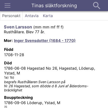
Tinas släktforskning
Kontakt
Personakt
Antavla
Karta
Sven Larsson
(
mm mm mf ff f
)
Rusthållare.
Blev 77 år.
Mor
:
Inger Svensdotter (1684 - 1770)
Född
1708-11-28
Död
1786-06-08
Hagestad No 26, Hagestad, Löderup,
Ystad, M
1a) 1b)
begrafs Rusthållaren Sven Larsson på
N: 26 Hagestad, som dödde d 8 Juni af ålderdoms-
bräcklighet
Bouppteckning
1786-09-06
Löderup, Ystad, M
2)