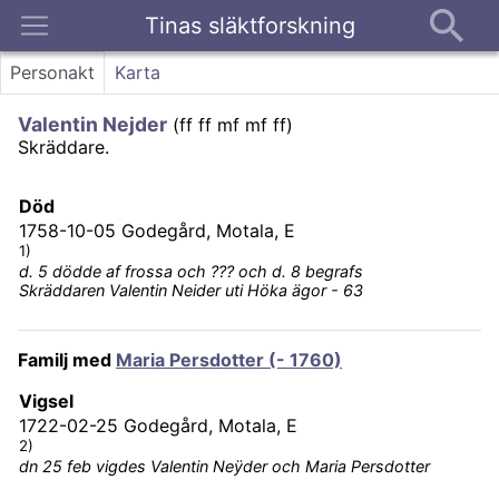
Tinas släktforskning
Kontakt
Personakt
Karta
Valentin Nejder
(
ff ff mf mf ff
)
Skräddare.
Död
1758-10-05
Godegård, Motala, E
1)
d. 5 dödde af frossa och ??? och d. 8 begrafs
Skräddaren Valentin Neider uti Höka ägor - 63
Familj med
Maria Persdotter (- 1760)
Vigsel
1722-02-25
Godegård, Motala, E
2)
dn 25 feb vigdes Valentin Neÿder och Maria Persdotter