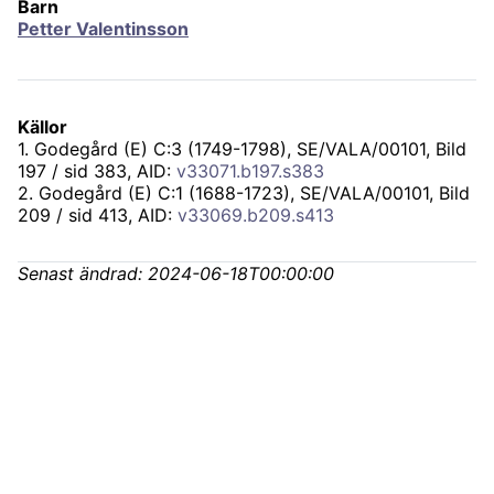
Barn
Petter Valentinsson
Källor
1
.
Godegård (E) C:3 (1749-1798), SE/VALA/00101
, Bild
197 / sid 383, AID:
v33071.b197.s383
2
.
Godegård (E) C:1 (1688-1723), SE/VALA/00101
, Bild
209 / sid 413, AID:
v33069.b209.s413
Senast ändrad:
2024-06-18T00:00:00