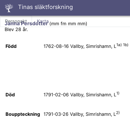
Tinas släktforskning
Personakt
Karta
Janna Persdotter
(
mm fm mm mm
)
Blev 28 år.
1a) 1b)
Född
1762-08-16
Vallby, Simrishamn, L
1)
Död
1791-02-06
Vallby, Simrishamn, L
2)
Bouppteckning
1791-03-26
Vallby, Simrishamn, L