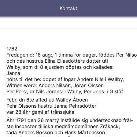
Kontakt
1762
Fredagen d: 16 aug:, 1 timma för dager, föddes Per Nils
och des hustrus Ellna Ellasdotters dotter uti
Walby, som d: 8 ejusdem döptes och kallades:
Janna
hölts til det he: dopet af Ingar Anders Nils i Wallby,
Witnen woro: Anders Nilson, Jöran Olsson
Per Pers:, dr Nils Jörans: i Walby, Per Jeps: i Gislöf
Febr. dn 6te afled uti Wallby Åboen
Pehr Olssons hustru Janna Pehrsdotter
var 28 åhr gaml af trånssjuka
Åhr 1791 den 26 martÿ inställde sig undertecknad fräl-
ste Inspector tillicka mednämdemännen Zråkack,
tada Anders Bosson och Hans Mårtensson i