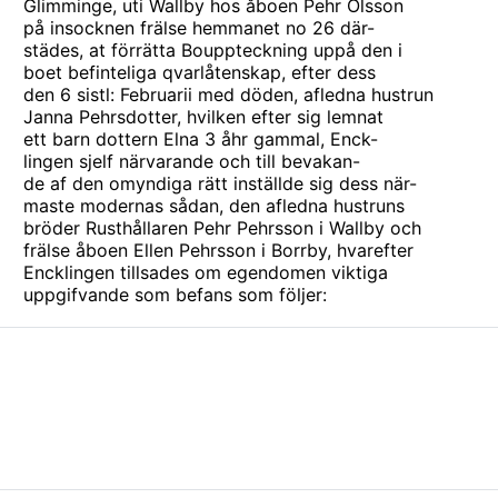
Glimminge, uti Wallby hos åboen Pehr Olsson
på insocknen frälse hemmanet no 26 där-
städes, at förrätta Bouppteckning uppå den i
boet befinteliga qvarlåtenskap, efter dess
den 6 sistl: Februarii med döden, afledna hustrun
Janna Pehrsdotter, hvilken efter sig lemnat
ett barn dottern Elna 3 åhr gammal, Enck-
lingen sjelf närvarande och till bevakan-
de af den omyndiga rätt inställde sig dess när-
maste modernas sådan, den afledna hustruns
bröder Rusthållaren Pehr Pehrsson i Wallby och
frälse åboen Ellen Pehrsson i Borrby, hvarefter
Encklingen tillsades om egendomen viktiga
uppgifvande som befans som följer: