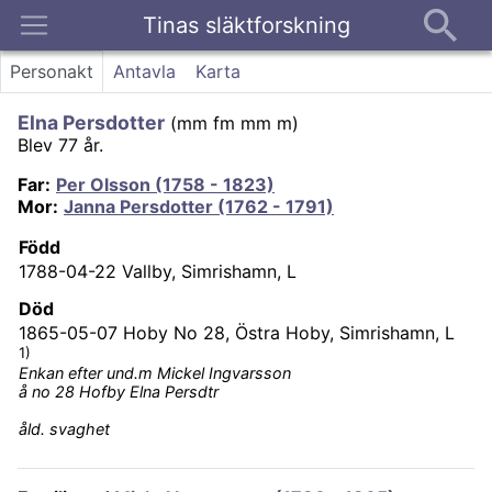
Tinas släktforskning
Kontakt
Personakt
Antavla
Karta
Elna Persdotter
(
mm fm mm m
)
Blev 77 år.
Far
:
Per Olsson (1758 - 1823)
Mor
:
Janna Persdotter (1762 - 1791)
Född
1788-04-22
Vallby, Simrishamn, L
Död
1865-05-07
Hoby No 28, Östra Hoby, Simrishamn, L
1)
Enkan efter und.m Mickel Ingvarsson
å no 28 Hofby Elna Persdtr
åld. svaghet