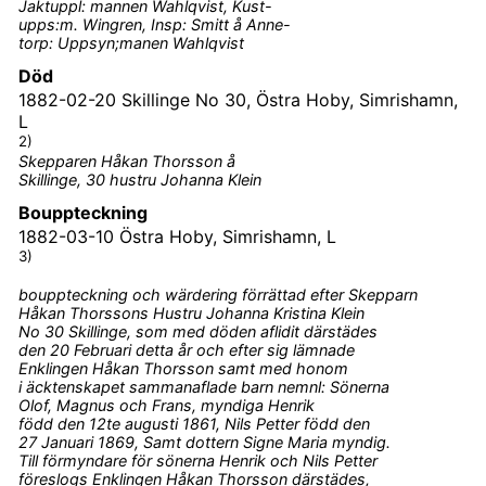
Jaktuppl: mannen Wahlqvist, Kust-
upps:m. Wingren, Insp: Smitt å Anne-
torp: Uppsyn;manen Wahlqvist
Död
1882-02-20
Skillinge No 30, Östra Hoby, Simrishamn,
L
2)
Skepparen Håkan Thorsson å
Skillinge, 30 hustru Johanna Klein
Bouppteckning
1882-03-10
Östra Hoby, Simrishamn, L
3)
bouppteckning och wärdering förrättad efter Skepparn
Håkan Thorssons Hustru Johanna Kristina Klein
No 30 Skillinge, som med döden aflidit därstädes
den 20 Februari detta år och efter sig lämnade
Enklingen Håkan Thorsson samt med honom
i äcktenskapet sammanaflade barn nemnl: Sönerna
Olof, Magnus och Frans, myndiga Henrik
född den 12te augusti 1861, Nils Petter född den
27 Januari 1869, Samt dottern Signe Maria myndig.
Till förmyndare för sönerna Henrik och Nils Petter
föreslogs Enklingen Håkan Thorsson därstädes,