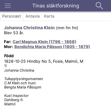
Tinas släktforskning
Kontakt
Personakt
Antavla
Karta
Johanna Christina Klein
(
mm fm fm
)
Blev 53 år.
Far
:
Carl Magnus Klein (1796 - 1868)
Mor
:
Bendichta Maria Pålsson (1805 - 1879)
Född
1828-10-25
Hindby No 5, Fosie, Malmö, M
1)
Johanna Christina
Tullupplysningsmannen
C.M Klein och hust.
Bengta Maria Pålsspm
Kust Inspector
Dahlberg fr.
Malmö