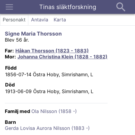
Tinas släktforskning
Kontakt
Personakt
Antavla
Karta
Signe Maria Thorsson
Blev 56 år.
Far
:
Håkan Thorsson (1823 - 1883)
Mor
:
Johanna Christina Klein (1828 - 1882)
Född
1856-07-14
Östra Hoby, Simrishamn, L
Död
1913-06-09
Östra Hoby, Simrishamn, L
Familj med
Ola Nilsson (1858 -)
Barn
Gerda Lovisa Aurora Nilsson (1883 -)