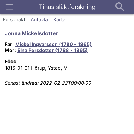
Tinas släktforskning
Kontakt
Personakt
Antavla
Karta
Jonna Mickelsdotter
Far
:
Mickel Ingvarsson (1780 - 1865)
Mor
:
Elna Persdotter (1788 - 1865)
Född
1816-01-01
Hörup, Ystad, M
Senast ändrad:
2022-02-22T00:00:00