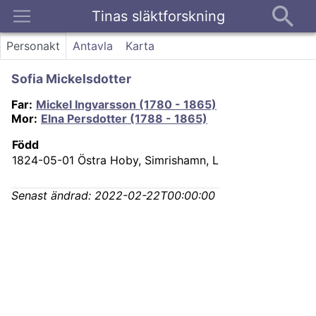
Tinas släktforskning
Kontakt
Personakt
Antavla
Karta
Sofia Mickelsdotter
Far
:
Mickel Ingvarsson (1780 - 1865)
Mor
:
Elna Persdotter (1788 - 1865)
Född
1824-05-01
Östra Hoby, Simrishamn, L
Senast ändrad:
2022-02-22T00:00:00